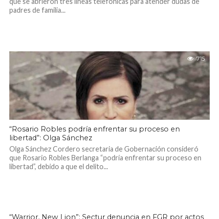
que se abrieron tres líneas telefónicas para atender dudas de
padres de familia...
715
“Rosario Robles podría enfrentar su proceso en
libertad”: Olga Sánchez
Olga Sánchez Cordero secretaria de Gobernación consideró
que Rosario Robles Berlanga “podría enfrentar su proceso en
libertad”, debido a que el delito...
600
“Warrior, New Lion”; Sectur denuncia en FGR por actos