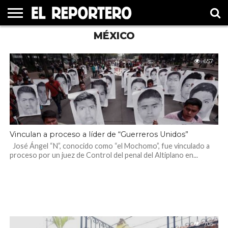
MÉXICO
GUERRERO
ELECCIÓN
PRINCIPAL
MÉXICO
INTERNACIONAL
#UNMUNDOFELIZ
CULTURA
CINE
2021
657
Vinculan a proceso a líder de “Guerreros Unidos”
José Ángel “N”, conocido como “el Mochomo”, fue vinculado a
proceso por un juez de Control del penal del Altiplano en...
705