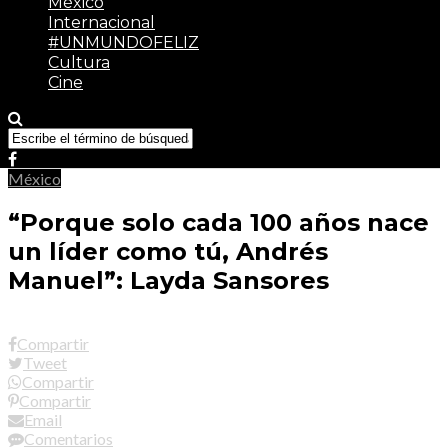
México
Internacional
#UNMUNDOFELIZ
Cultura
Cine
México
“Porque solo cada 100 años nace
un líder como tú, Andrés
Manuel”: Layda Sansores
Compartir
Tweet
Compartir
Compartir
Email
Comentarios