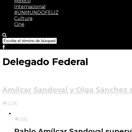
México
Internacional
#UNMUNDOFELIZ
Cultura
Cine
Delegado Federal
Amílcar Sandoval y Olga Sánchez s
1.7K
695
Pablo Amílcar Sandoval superv