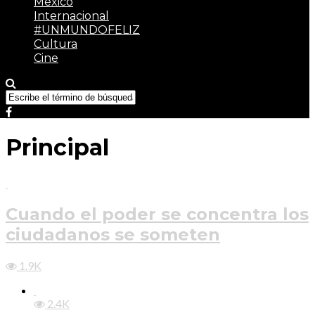
México
Internacional
#UNMUNDOFELIZ
Cultura
Cine
Principal
Cuando el poder se concentra los
ciudadanos se someten
1.9K
2.4K