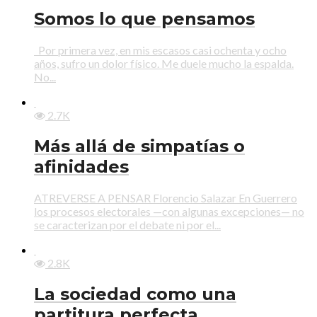
Somos lo que pensamos
Por primera vez, en mis escasos casi ochenta y ocho
años, sufro un dolor físico. Me duele mucho la espalda.
No...
2.7K
Más allá de simpatías o
afinidades
ATREVERSE A PENSAR Florencio Salazar En Guerrero
los procesos electorales —con algunas excepciones— no
se caracterizan por el debate ni por el...
2.8K
La sociedad como una
partitura perfecta