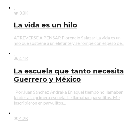
3.8K
La vida es un hilo
ATREVERSE A PENSAR Florencio Salazar La vida es un
hilo que sostiene a un elefante y se rompe con el peso de...
4.1K
La escuela que tanto necesita
Guerrero y México
Por Juan Sánchez Andraka En aquel tiempo no llamaban
kínder a la primera escuela. Le llamaban parvulitos. Me
inscribieron en parvulitos...
4.2K