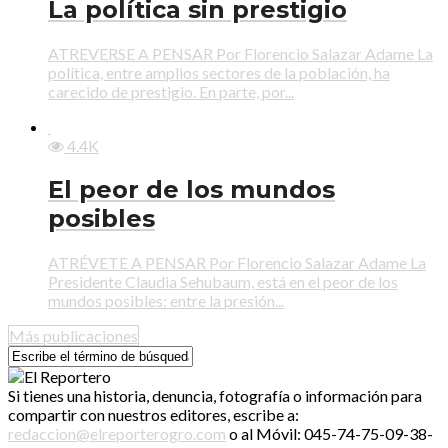
La política sin prestigio
ATREVERSE A PENSAR Por Florencio Salazar Adame La
política, entre amplios sectores de la población, ha
carecido de prestigio. En parte, por...
4.4K
El peor de los mundos
posibles
ATRÉVETE A PENSAR Por Florencio Salazar Adame La
Presidente Claudia Sehubaum, está en el peor de los
mundos posibles: entre la presión...
Más publicaciones
Si tienes una historia, denuncia, fotografía o información para
compartir con nuestros editores, escribe a:
redaccion@elreporterogro.com
o al Móvil: 045-74-75-09-38-