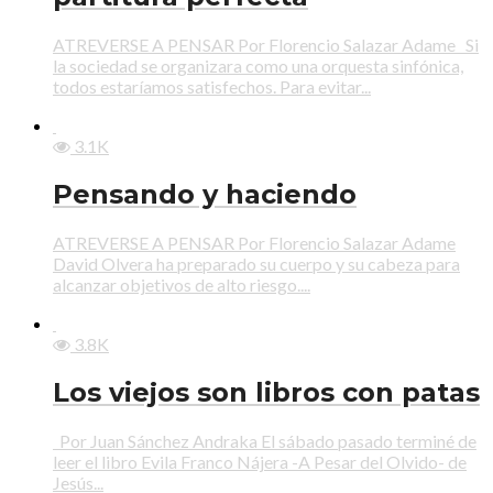
ATREVERSE A PENSAR Por Florencio Salazar Adame Si
la sociedad se organizara como una orquesta sinfónica,
todos estaríamos satisfechos. Para evitar...
3.1K
Pensando y haciendo
ATREVERSE A PENSAR Por Florencio Salazar Adame
David Olvera ha preparado su cuerpo y su cabeza para
alcanzar objetivos de alto riesgo....
3.8K
Los viejos son libros con patas
Por Juan Sánchez Andraka El sábado pasado terminé de
leer el libro Evila Franco Nájera -A Pesar del Olvido- de
Jesús...