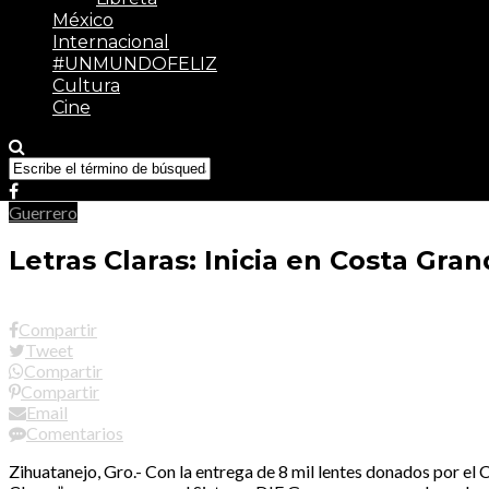
México
Internacional
#UNMUNDOFELIZ
Cultura
Cine
Guerrero
Letras Claras: Inicia en Costa Gra
Compartir
Tweet
Compartir
Compartir
Email
Comentarios
Zihuatanejo, Gro.- Con la entrega de 8 mil lentes donados por el 