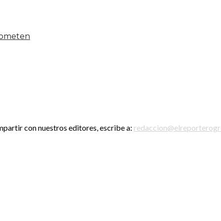
 someten
mpartir con nuestros editores, escribe a:
redaccion@elreporterog