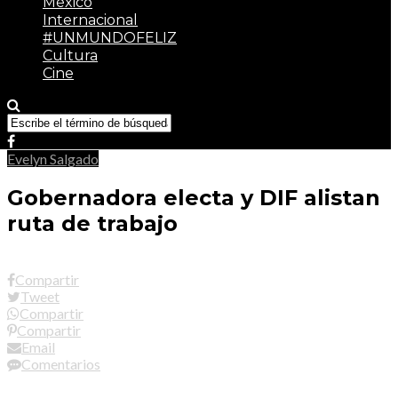
México
Internacional
#UNMUNDOFELIZ
Cultura
Cine
Evelyn Salgado
Gobernadora electa y DIF alistan
ruta de trabajo
Compartir
Tweet
Compartir
Compartir
Email
Comentarios