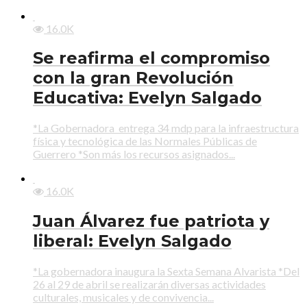
16.0K
Se reafirma el compromiso
con la gran Revolución
Educativa: Evelyn Salgado
*La Gobernadora entrega 34 mdp para la infraestructura
física y tecnológica de las Normales Públicas de
Guerrero *Son más los recursos asignados...
16.0K
Juan Álvarez fue patriota y
liberal: Evelyn Salgado
*La gobernadora inaugura la Sexta Semana Alvarista *Del
26 al 29 de abril se realizarán diversas actividades
culturales, musicales y de convivencia...