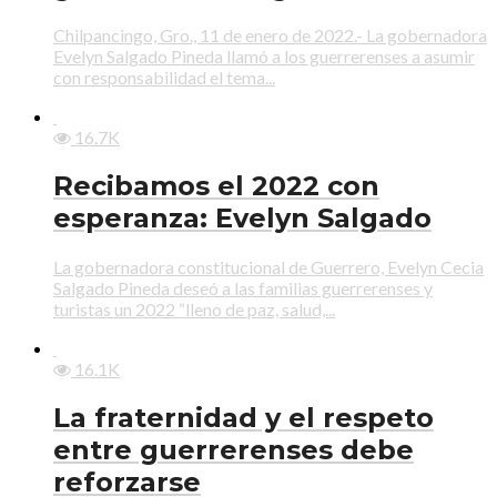
Chilpancingo, Gro., 11 de enero de 2022.- La gobernadora
Evelyn Salgado Pineda llamó a los guerrerenses a asumir
con responsabilidad el tema...
16.7K
Recibamos el 2022 con
esperanza: Evelyn Salgado
La gobernadora constitucional de Guerrero, Evelyn Cecia
Salgado Pineda deseó a las familias guerrerenses y
turistas un 2022 “lleno de paz, salud,...
16.1K
La fraternidad y el respeto
entre guerrerenses debe
reforzarse