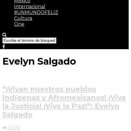
México
Internacional
#UNMUNDOFELIZ
Cultura
Cine
Evelyn Salgado
“¡Vivan nuestros pueblos
Indígenas y Afromexicanos! ¡Viva
la Justicia! ¡Viva la Paz!”: Evelyn
Salgado
16.2K