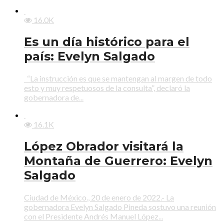
16.0K
Es un día histórico para el
país: Evelyn Salgado
“La instrucción es que se mantengan al margen de todo
esto y muy respetuosos de la consulta”, declaró la
gobernadora de...
16.1K
López Obrador visitará la
Montaña de Guerrero: Evelyn
Salgado
Ciudad de México., 20 de enero de 2022.- La
gobernadora Evelyn Salgado Pineda sostuvo una reunión
con el Presidente Andrés Manuel López...