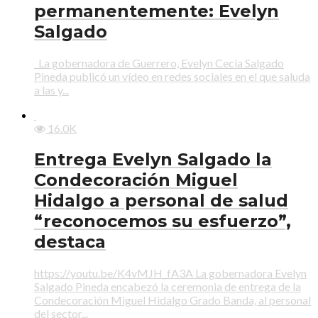
permanentemente: Evelyn
Salgado
La gobernadora de Guerrero, Evelyn Cecia Salgado
Pineda publicó un vídeo en redes sociales en el que saluda
a las y...
16.0K
Entrega Evelyn Salgado la
Condecoración Miguel
Hidalgo a personal de salud
“reconocemos su esfuerzo”,
destaca
https://youtu.be/K4vMJH_fA3A La gobernadora Evelyn
Salgado Pineda encabezó la ceremonia de entrega de la
Condecoración Miguel Hidalgo Grado Banda, al personal
del sector...