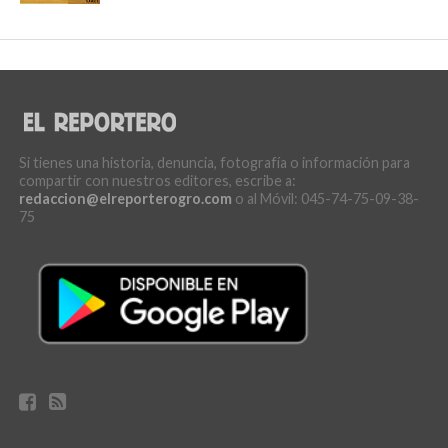
Si tienes una historia, denuncia, fotografía o información para
compartir con nuestros editores, escribe a:
redaccion@elreporterogro.com
o al Móvil: 045-74-75-09-38-
75