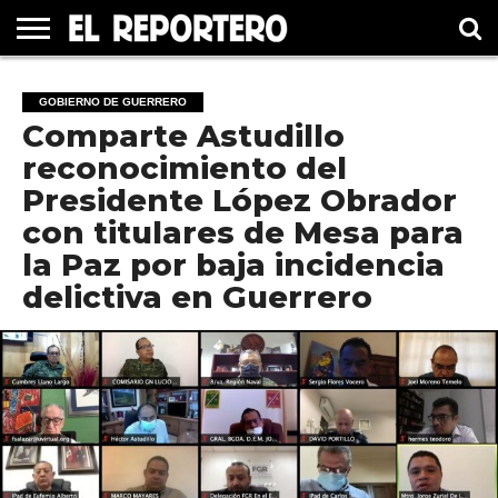
GUERRERO
ELECCIÓN
PRINCIPAL
MÉXICO
INTERNACIONAL
#UNMUNDOFELIZ
CULTURA
CINE
GOBIERNO DE GUERRERO
2021
Comparte Astudillo
reconocimiento del
Presidente López Obrador
con titulares de Mesa para
la Paz por baja incidencia
delictiva en Guerrero