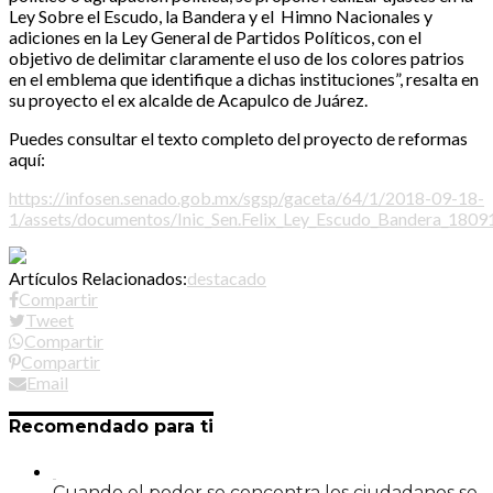
Ley Sobre el Escudo, la Bandera y el Himno Nacionales y
adiciones en la Ley General de Partidos Políticos, con el
objetivo de delimitar claramente el uso de los colores patrios
en el emblema que identifique a dichas instituciones”, resalta en
su proyecto el ex alcalde de Acapulco de Juárez.
Puedes consultar el texto completo del proyecto de reformas
aquí:
https://infosen.senado.gob.mx/sgsp/gaceta/64/1/2018-09-18-
1/assets/documentos/Inic_Sen.Felix_Ley_Escudo_Bandera_1809
Artículos Relacionados:
destacado
Compartir
Tweet
Compartir
Compartir
Email
Recomendado para ti
Cuando el poder se concentra los ciudadanos se