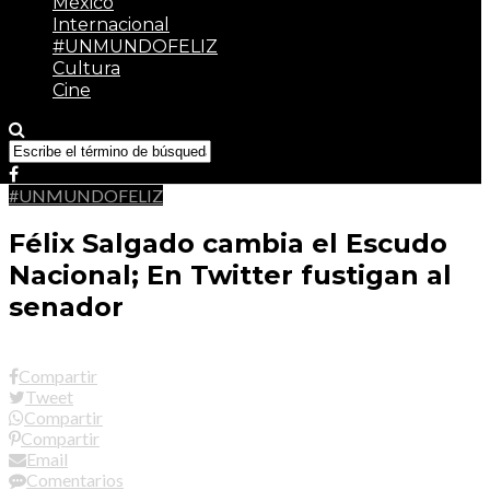
México
Internacional
#UNMUNDOFELIZ
Cultura
Cine
#UNMUNDOFELIZ
Félix Salgado cambia el Escudo
Nacional; En Twitter fustigan al
senador
Compartir
Tweet
Compartir
Compartir
Email
Comentarios