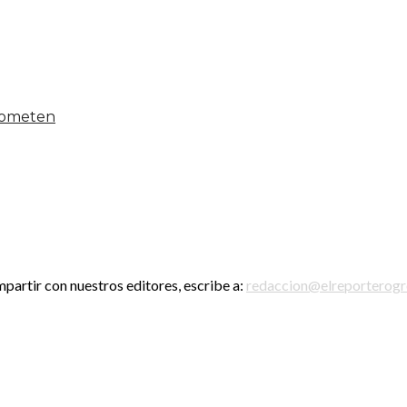
 someten
mpartir con nuestros editores, escribe a:
redaccion@elreporterog