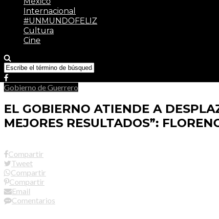
México
Internacional
#UNMUNDOFELIZ
Cultura
Cine
Gobierno de Guerrero
EL GOBIERNO ATIENDE A DESPLA
MEJORES RESULTADOS”: FLOREN
Compartir
Tweet
Compartir
Compartir
Email
Comentarios