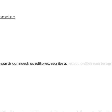
 someten
mpartir con nuestros editores, escribe a:
redaccion@elreporterog