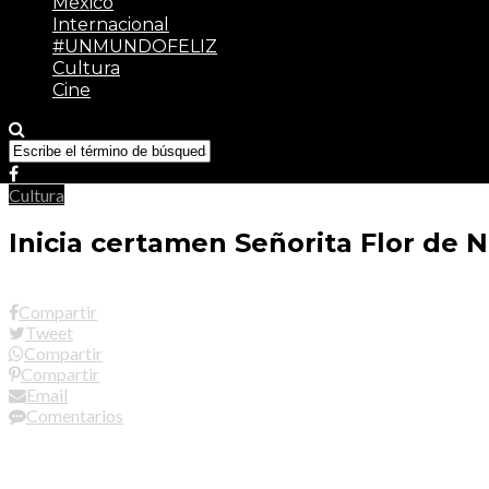
México
Internacional
#UNMUNDOFELIZ
Cultura
Cine
Cultura
Inicia certamen Señorita Flor de 
Compartir
Tweet
Compartir
Compartir
Email
Comentarios