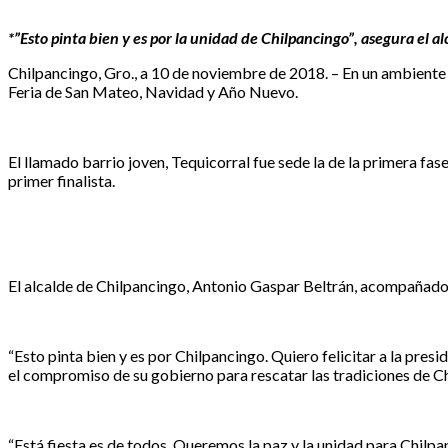
*”Esto pinta bien y es por la unidad de Chilpancingo”, asegura el 
Chilpancingo, Gro., a 10 de noviembre de 2018. – En un ambiente de
Feria de San Mateo, Navidad y Año Nuevo.
El llamado barrio joven, Tequicorral fue sede la de la primera f
primer finalista.
El alcalde de Chilpancingo, Antonio Gaspar Beltrán, acompañado 
“Esto pinta bien y es por Chilpancingo. Quiero felicitar a la pres
el compromiso de su gobierno para rescatar las tradiciones de C
“Está fiesta es de todos. Queremos la paz y la unidad para Chilpa