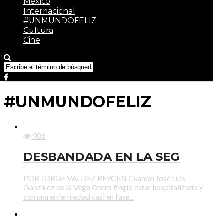
México
Internacional
#UNMUNDOFELIZ
Cultura
Cine
#UNMUNDOFELIZ
986
DESBANDADA EN LA SEG
POR JORGE VALDEZ REYCEN Cuando José Luis
González de la Vega Otero fingió estar hospitalizado y
con una enfermedad casi en fase...