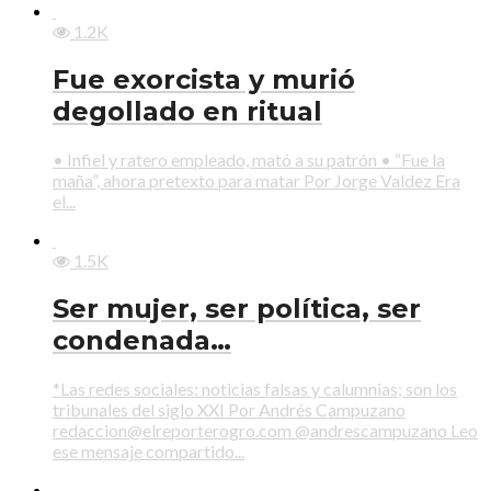
1.2K
Fue exorcista y murió
degollado en ritual
• Infiel y ratero empleado, mató a su patrón • “Fue la
maña”, ahora pretexto para matar Por Jorge Valdez Era
el...
1.5K
Ser mujer, ser política, ser
condenada…
*Las redes sociales: noticias falsas y calumnias; son los
tribunales del siglo XXI Por Andrés Campuzano
redaccion@elreporterogro.com @andrescampuzano Leo
ese mensaje compartido...