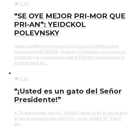
1.2K
“SE OYE MEJOR PRI-MOR QUE
PRI-AN”: YEIDCKOL
POLEVNSKY
redaccion@elreporterogro.com La presidente a nivel
nacional de MORENA, Yeidckol Polevnsky, reconoció el
esfuerzo y la cooperación que el Partido Revolucionario
Institucional ha...
3.1K
“¡Usted es un gato del Señor
Presidente!”
• “El que manda, soy yo”: Rubén Figueroa • Un secretario
le había objetado una obra Por Jorge Valdez El “Tigre”
de...