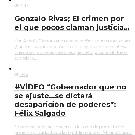
1.1K
Gonzalo Rivas; El crimen por
el que pocos claman justicia…
Por Andrés Campuzano redaccion@elreporterogro.com
@andrescampuzano ¡Antes de preguntar se piensa! Esas
fueron las primeras palabras que me dijo Gonzalo Rivas
cuando le...
946
#VÍDEO “Gobernador que no
se ajuste…se dictará
desaparición de poderes”:
Félix Salgado
Conforme la fecha se acerca a la toma de protesta del
próximo presidente de la república Andrés Manuel López