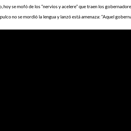
, hoy se mofó de los “nervios y acelere” que traen los gobernadore
ulco no se mordió la lengua y lanzó está amenaza: “Aquel gobernad