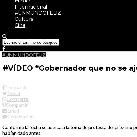
México
Internacional
#UNMUNDOFELIZ
Cultura
Cine
#UNMUNDOFELIZ
#VÍDEO “Gobernador que no se aju
Compartir
Tweet
Compartir
Compartir
Email
Comentarios
Conforme la fecha se acerca a la toma de protesta del próximo 
habían dado antes.