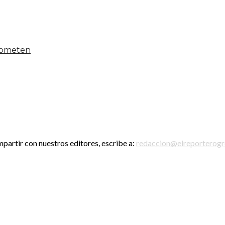
 someten
mpartir con nuestros editores, escribe a:
redaccion@elreporterog