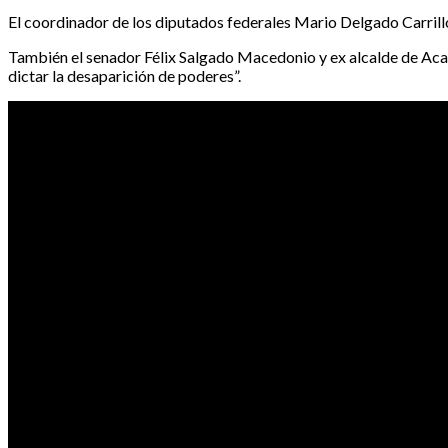
El coordinador de los diputados federales Mario Delgado Carrillo
También el senador Félix Salgado Macedonio y ex alcalde de Acap
dictar la desaparición de poderes”.