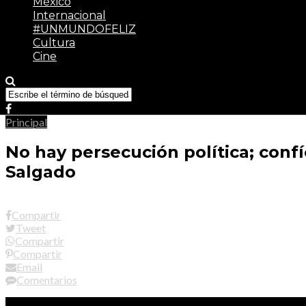
México
Internacional
#UNMUNDOFELIZ
Cultura
Cine
Principal
No hay persecución política; conf
Salgado
Compartir
Tweet
Compartir
Compartir
Email
Comentarios