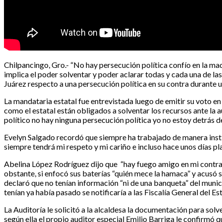
Chilpancingo, Gro.- “No hay persecución política confío en la ma
implica el poder solventar y poder aclarar todas y cada una de l
Juárez respecto a una persecución política en su contra durante 
La mandataria estatal fue entrevistada luego de emitir su voto en 
como el estatal están obligados a solventar los recursos ante la 
político no hay ninguna persecución política yo no estoy detrás de
Evelyn Salgado recordó que siempre ha trabajado de manera insti
siempre tendrá mi respeto y mi cariño e incluso hace unos días pl
Abelina López Rodríguez dijo que “hay fuego amigo en mi contra,
obstante, si enfocó sus baterías “quién mece la hamaca” y acusó s
declaró que no tenían información “ni de una banqueta” del munic
tenían ya había pasado se notificaría a las Fiscalía General del Es
La Auditoría le solicitó a la alcaldesa la documentación para sol
según ella el propio auditor especial Emilio Barriga le confirmó q