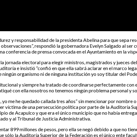
durez y responsabilidad de la presidenta Abelina para que sepa re
as observaciones”, respondió la gobernadora Evelyn Salgado al ser 
una conferencia de prensa convocada en el Ayuntamiento en la vísper
la jornada electoral para elegir ministros, magistrados y jueces de
auditoría e insistió “confió en que ella sabrá aclarar en el marco 
 ningún organismo ni de ninguna institución yo soy titular del Pode
tucional y siempre ha tratado de coordinarse perfectamente con el
atiqué con ella nosotros no tenemos ningún problema personal y soy
 yo me he quedado callada tres años” sin mencionar por nombre o c
er víctima de una persecución política por parte de la Auditoría Su
ipio de Acapulco y que era el único municipio que no había entreg
tado y al Tribunal de Justicia Administrativa.
ventar 899 millones de pesos, pero ella se negó debido a que no tien
ue sólo la Auditoría Superior de la Federación es el único ente facul