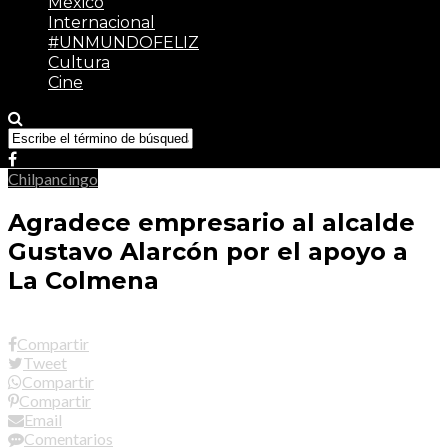
México
Internacional
#UNMUNDOFELIZ
Cultura
Cine
Chilpancingo
Agradece empresario al alcalde
Gustavo Alarcón por el apoyo a
La Colmena
Compartir
Tweet
Compartir
Compartir
Email
Comentarios