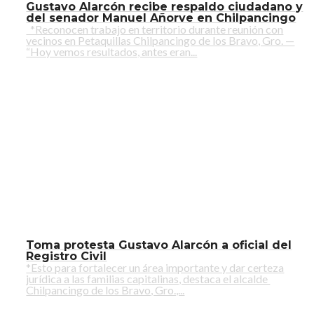
Gustavo Alarcón recibe respaldo ciudadano y
del senador Manuel Añorve en Chilpancingo
*Reconocen trabajo en territorio durante reunión con
vecinos en Petaquillas Chilpancingo de los Bravo, Gro. —
“Hoy vemos resultados, antes eran...
Toma protesta Gustavo Alarcón a oficial del
Registro Civil
*Esto para fortalecer un área importante y dar certeza
jurídica a las familias capitalinas, destaca el alcalde
Chilpancingo de los Bravo, Gro.,...