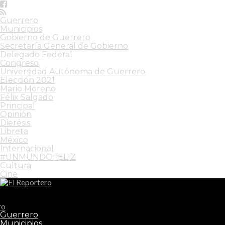
Guerrero
Municipios
Gobierno de Guerrero
Secretaría General de Gobierno
Delegado Federal
Congreso
Universidad Autónoma de Guerrero
Elección 2021
Mario Moreno
Félix Salgado
Principal
Opinión
Dierésis
Libreta
México
Internacional
#UNMUNDOFELIZ
Cultura
Cine
El Reportero
Guerrero
Municipios