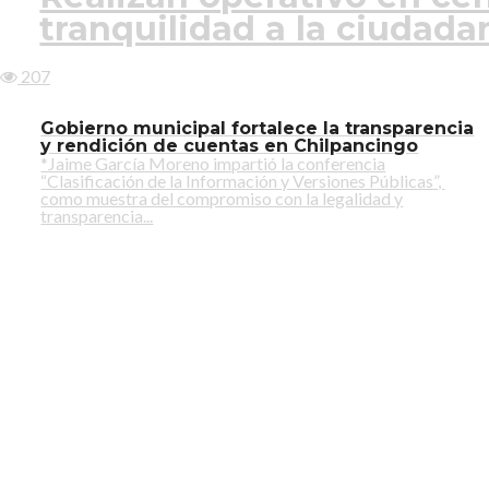
tranquilidad a la ciudada
207
Gobierno municipal fortalece la transparencia
y rendición de cuentas en Chilpancingo
*Jaime García Moreno impartió la conferencia
“Clasificación de la Información y Versiones Públicas”,
como muestra del compromiso con la legalidad y
transparencia...