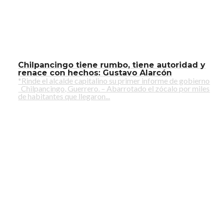
Chilpancingo tiene rumbo, tiene autoridad y
renace con hechos: Gustavo Alarcón
*Rinde el alcalde capitalino su primer informe de gobierno
Chilpancingo, Guerrero. – Abarrotado el zócalo por miles
de habitantes que llegaron...