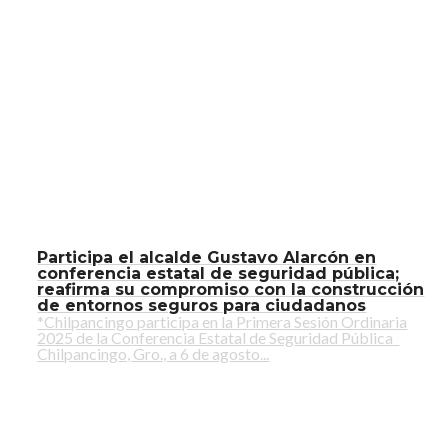
Participa el alcalde Gustavo Alarcón en
conferencia estatal de seguridad pública;
reafirma su compromiso con la construcción
de entornos seguros para ciudadanos
*Chilpancingo participa en la Primera Sesión Ordinaria
2025 de la Conferencia Estatal de Seguridad Pública
Chilpancingo, Gro., a 6 de agosto...