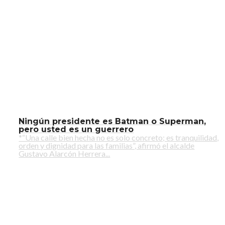
Ningún presidente es Batman o Superman,
pero usted es un guerrero
*“Una calle bien hecha no es solo concreto; es tranquilidad,
orden y dignidad para las familias”, afirmó el alcalde
Gustavo Alarcón Herrera...