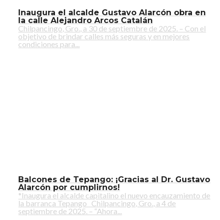
Inaugura el alcalde Gustavo Alarcón obra en
la calle Alejandro Arcos Catalán
Chilpancingo, Gro., a 30 de septiembre de 2025. – Con el
objetivo de brindar calles más seguras y en mejores
condiciones para...
Balcones de Tepango: ¡Gracias al Dr. Gustavo
Alarcón por cumplirnos!
*Inaugura el alcalde capitalino el nuevo encauzamiento de
la barranca Tepango Chilpancingo, Gro., a 4 de
septiembre de 2025. – “Ahora...