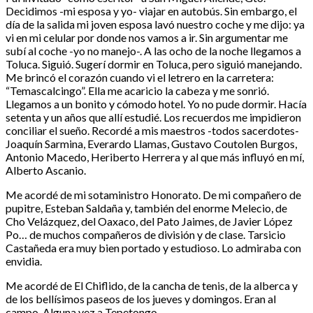
Decidimos -mi esposa y yo- viajar en autobús. Sin embargo, el
día de la salida mi joven esposa lavó nuestro coche y me dijo: ya
vi en mi celular por donde nos vamos a ir. Sin argumentar me
subí al coche -yo no manejo-. A las ocho de la noche llegamos a
Toluca. Siguió. Sugerí dormir en Toluca, pero siguió manejando.
Me brincó el corazón cuando vi el letrero en la carretera:
“Temascalcingo”. Ella me acaricio la cabeza y me sonrió.
Llegamos a un bonito y cómodo hotel. Yo no pude dormir. Hacía
setenta y un años que allí estudié. Los recuerdos me impidieron
conciliar el sueño. Recordé a mis maestros -todos sacerdotes-
Joaquín Sarmina, Everardo Llamas, Gustavo Coutolen Burgos,
Antonio Macedo, Heriberto Herrera y al que más influyó en mí,
Alberto Ascanio.
Me acordé de mi sotaministro Honorato. De mi compañero de
pupitre, Esteban Saldaña y, también del enorme Melecio, de
Cho Velázquez, del Oaxaco, del Pato Jaimes, de Javier López
Po… de muchos compañeros de división y de clase. Tarsicio
Castañeda era muy bien portado y estudioso. Lo admiraba con
envidia.
Me acordé de El Chiflido, de la cancha de tenis, de la alberca y
de los bellísimos paseos de los jueves y domingos. Eran al
campo. Alguna vez a Tepetongo.