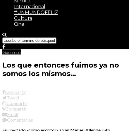
México
Internacional
#UNMUNDOFELIZ
Cultura
Cine
Guerrero
Los que entonces fuimos ya no
somos los mismos…
Compartir
Tweet
Compartir
Compartir
Email
Comentarios
Fui invitado -como escritor- a San Miguel Allende, Gto.