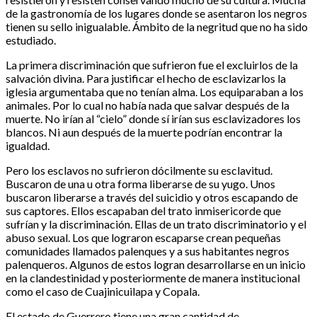
de la gastronomía de los lugares donde se asentaron los negros
tienen su sello inigualable. Ámbito de la negritud que no ha sido
estudiado.
La primera discriminación que sufrieron fue el excluirlos de la
salvación divina. Para justificar el hecho de esclavizarlos la
iglesia argumentaba que no tenían alma. Los equiparaban a los
animales. Por lo cual no había nada que salvar después de la
muerte. No irían al “cielo” donde sí irían sus esclavizadores los
blancos. Ni aun después de la muerte podrían encontrar la
igualdad.
Pero los esclavos no sufrieron dócilmente su esclavitud.
Buscaron de una u otra forma liberarse de su yugo. Unos
buscaron liberarse a través del suicidio y otros escapando de
sus captores. Ellos escapaban del trato inmisericorde que
sufrían y la discriminación. Ellas de un trato discriminatorio y el
abuso sexual. Los que lograron escaparse crean pequeñas
comunidades llamados palenques y a sus habitantes negros
palenqueros. Algunos de estos logran desarrollarse en un inicio
en la clandestinidad y posteriormente de manera institucional
como el caso de Cuajinicuilapa y Copala.
El estado de Guerrero tiene una gran cantidad de