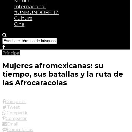
México
Internacional
#UNMUNDOFELIZ
Cultura
Cine
Principal
Mujeres afromexicanas: su
tiempo, sus batallas y la ruta de
las Afrocaracolas
Compartir
Tweet
Compartir
Compartir
Email
Comentarios