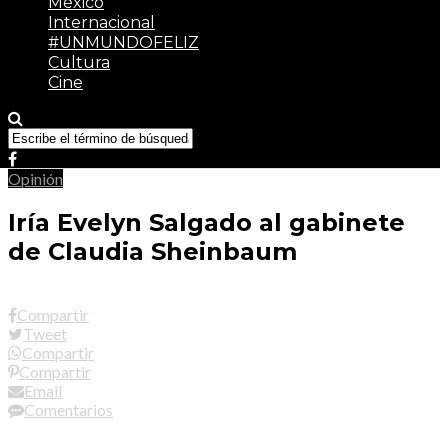
México
Internacional
#UNMUNDOFELIZ
Cultura
Cine
Opinión
Iría Evelyn Salgado al gabinete
de Claudia Sheinbaum
Compartir
Tweet
Compartir
Compartir
Email
Comentarios