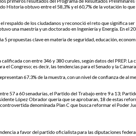
ó los primeros resultados del Programa de Resultados Preliminares
 Historia obtuvo entre el 58,3% y el 60,7% de la votación lo que
l respaldo de los ciudadanos y reconoció el reto que significa se
tuvo una maestría y un doctorado en Ingeniería y Energía. En el 201
 propuestas clave en materia de seguridad, educación, economía, 
calificada con entre 346 y 380 curules, según datos del PREP. La co
 el Congreso; es decir, las tendencias para el Senado y la Cámara
representan 67.3% de la muestra, con un nivel de confianza de al m
ntre 57 a 60 senadurías, el Partido del Trabajo entre 9 a 13; Part
esidente López Obrador quería que se aprobaran, 18 de estas reform
más controvertida denominada Plan C que busca reformar el Poder Ju
ncia a favor del partido oficialista para las diputaciones federale