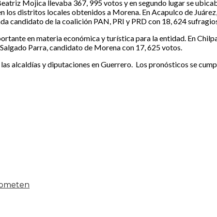
 Beatriz Mojica llevaba 367, 995 votos y en segundo lugar se ubic
 en los distritos locales obtenidos a Morena. En Acapulco de Juáre
a candidato de la coalición PAN, PRI y PRD con 18, 624 sufragios
tante en materia económica y turística para la entidad. En Chilpan
 Salgado Parra, candidato de Morena con 17, 625 votos.
 las alcaldías y diputaciones en Guerrero. Los pronósticos se cump
 someten