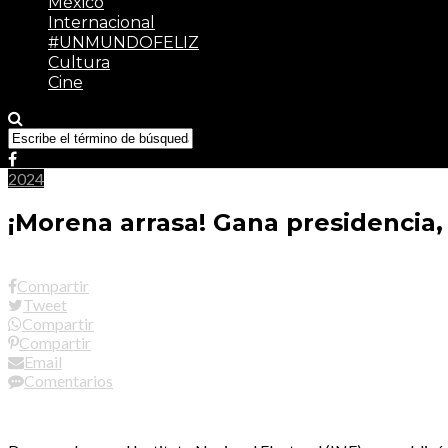
México
Internacional
#UNMUNDOFELIZ
Cultura
Cine
2024
¡Morena arrasa! Gana presidencia,
Compartir
Tweet
Compartir
Compartir
Email
Comentarios