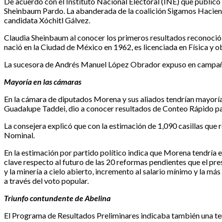
De acuerdo con el Instituto Nacional Electoral (INE) que public
Sheinbaum Pardo. La abanderada de la coalición Sigamos Haciendo
candidata Xóchitl Gálvez.
Claudia Sheinbaum al conocer los primeros resultados reconoció e
nació en la Ciudad de México en 1962, es licenciada en Física y ob
La sucesora de Andrés Manuel López Obrador expuso en campaña 5
Mayoría en las cámaras
En la cámara de diputados Morena y sus aliados tendrían mayoría 
Guadalupe Taddei, dio a conocer resultados de Conteo Rápido para
La consejera explicó que con la estimación de 1,090 casillas que 
Nominal.
En la estimación por partido político indica que Morena tendría e
clave respecto al futuro de las 20 reformas pendientes que el pr
y la minería a cielo abierto, incremento al salario mínimo y la 
a través del voto popular.
Triunfo contundente de Abelina
El Programa de Resultados Preliminares indicaba también una tende