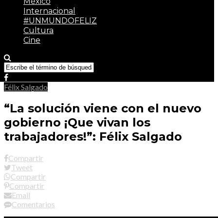
México
Internacional
#UNMUNDOFELIZ
Cultura
Cine
Félix Salgado
“La solución viene con el nuevo
gobierno ¡Que vivan los
trabajadores!”: Félix Salgado
Compartir
Tweet
Compartir
Compartir
Email
Comentarios