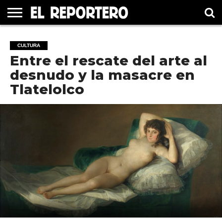
GUERRERO
ELECCIÓN
PRINCIPAL
MÉXICO
INTERNACIONAL
#UNMUNDOFELIZ
CULTURA
CINE
CULTURA
2021
Entre el rescate del arte al
desnudo y la masacre en
Tlatelolco