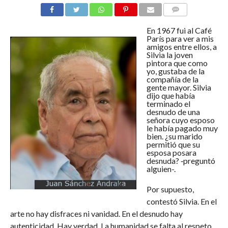
COMENTARIOS
En 1967 fui al Café
París para ver a mis
amigos entre ellos, a
Silvia la joven
pintora que como
yo, gustaba de la
compañía de la
gente mayor. Silvia
dijo que había
terminado el
desnudo de una
señora cuyo esposo
le había pagado muy
bien. ¿su marido
permitió que su
esposa posara
desnuda? ‐preguntó
alguien-.
Por supuesto,
contestó Silvia. En el
arte no hay disfraces ni vanidad. En el desnudo hay
autenticidad. Hay verdad. La humanidad se falta al respeto