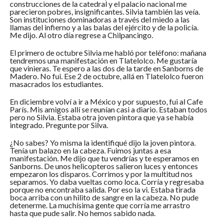
construcciones de la catedral y el palacio nacional me
parecieron pobres, insignificantes. Silvia también las veía.
Son instituciones dominadoras a través del miedo a las
llamas del infierno y a las balas del ejército y de la policía.
Me dijo. Al otro día regrese a Chilpancingo.
El primero de octubre Silvia me habló por teléfono: mañana
tendremos una manifestación en Tlatelolco. Me gustaría
que vinieras. Te espero a las dos de la tarde en Sanborns de
Madero. No fui. Ese 2 de octubre, allá en Tlatelolco fueron
masacrados los estudiantes.
En diciembre volví a ir a México y por supuesto, fui al Cafe
París. Mis amigos allí se reunían casi a diario. Estaban todos
pero no Silvia. Estaba otra joven pintora que ya se había
integrado. Pregunte por Silva.
¿No sabes? Yo misma la identifiqué dijo la joven pintora.
Tenía un balazo en la cabeza. Fuimos juntas a esa
manifestación. Me dijo que tu vendrías y te esperamos en
Sanborns. De unos helicopteros salieron luces y entonces
empezaron los disparos. Corrimos y por la multitud nos
separamos. Yo daba vueltas como loca. Corría y regresaba
porque no encontraba salida. Por eso la vi. Estaba tirada
boca arriba con un hilito de sangre en la cabeza. No pude
detenerme. La muchísima gente que corría me arrastro
hasta que pude salir. No hemos sabido nada.