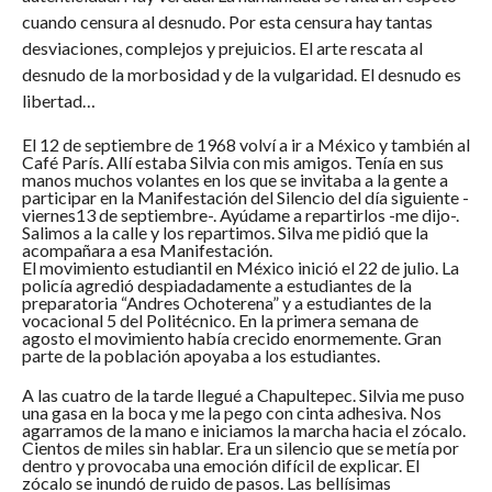
cuando censura al desnudo. Por esta censura hay tantas
desviaciones, complejos y prejuicios. El arte rescata al
desnudo de la morbosidad y de la vulgaridad. El desnudo es
libertad…
El 12 de septiembre de 1968 volví a ir a México y también al
Café París. Allí estaba Silvia con mis amigos. Tenía en sus
manos muchos volantes en los que se invitaba a la gente a
participar en la Manifestación del Silencio del día siguiente -
viernes13 de septiembre-. Ayúdame a repartirlos -me dijo-.
Salimos a la calle y los repartimos. Silva me pidió que la
acompañara a esa Manifestación.
El movimiento estudiantil en México inició el 22 de julio. La
policía agredió despiadadamente a estudiantes de la
preparatoria “Andres Ochoterena” y a estudiantes de la
vocacional 5 del Politécnico. En la primera semana de
agosto el movimiento había crecido enormemente. Gran
parte de la población apoyaba a los estudiantes.
A las cuatro de la tarde llegué a Chapultepec. Silvia me puso
una gasa en la boca y me la pego con cinta adhesiva. Nos
agarramos de la mano e iniciamos la marcha hacia el zócalo.
Cientos de miles sin hablar. Era un silencio que se metía por
dentro y provocaba una emoción difícil de explicar. El
zócalo se inundó de ruido de pasos. Las bellísimas