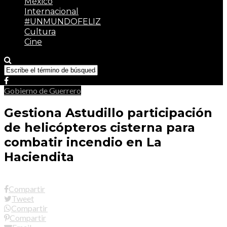
México
Internacional
#UNMUNDOFELIZ
Cultura
Cine
Gobierno de Guerrero
Gestiona Astudillo participación
de helicópteros cisterna para
combatir incendio en La
Haciendita
Compartir
Tweet
Compartir
Compartir