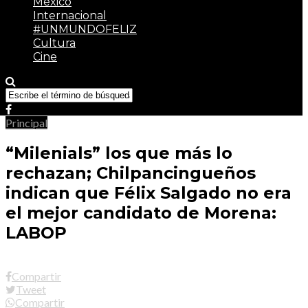
México
Internacional
#UNMUNDOFELIZ
Cultura
Cine
Principal
“Milenials” los que más lo
rechazan; Chilpancingueños
indican que Félix Salgado no era
el mejor candidato de Morena:
LABOP
Compartir
Tweet
Compartir