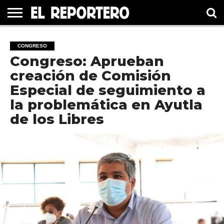
GUERRERO
ELECCIÓN
PRINCIPAL
MÉXICO
INTERNACIONAL
#UNMUNDOFELIZ
CULTURA
CINE
CONGRESO
2021
Congreso: Aprueban
creación de Comisión
Especial de seguimiento a
la problemática en Ayutla
de los Libres