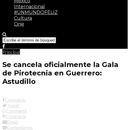
México
Internacional
#UNMUNDOFELIZ
Cultura
Cine
Principal
Se cancela oficialmente la Gala
de Pirotecnia en Guerrero:
Astudillo
Compartir
Tweet
Compartir
Compartir
Email
Comentarios