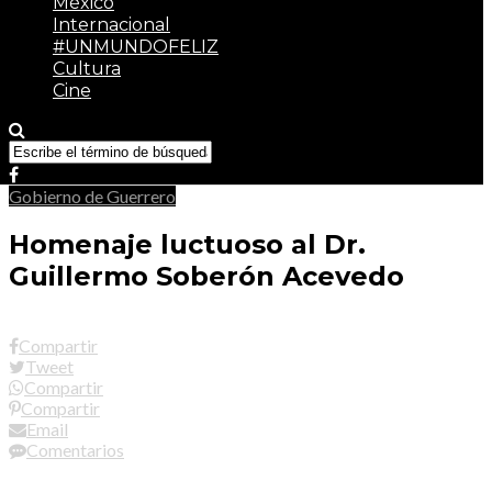
México
Internacional
#UNMUNDOFELIZ
Cultura
Cine
Gobierno de Guerrero
Homenaje luctuoso al Dr.
Guillermo Soberón Acevedo
Compartir
Tweet
Compartir
Compartir
Email
Comentarios