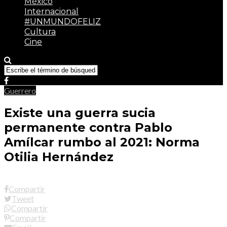
México
Internacional
#UNMUNDOFELIZ
Cultura
Cine
Guerrero
Existe una guerra sucia
permanente contra Pablo
Amílcar rumbo al 2021: Norma
Otilia Hernández
Compartir
Tweet
Compartir
Compartir