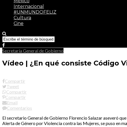
México
Internacional
#UNMUNDOFELIZ
Cultura
Cine
Secretaría General de Gobierno
Vídeo | ¿En qué consiste Código V
Compartir
Tweet
Compartir
Compartir
Email
Comentarios
El secretario General de Gobierno Florencio Salazar aseveró que 
Alerta de Género por Violencia contra las Mujeres, se puso en m