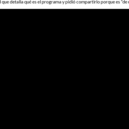
que detalla qué es el programa y pidió compartirlo porque es “de u