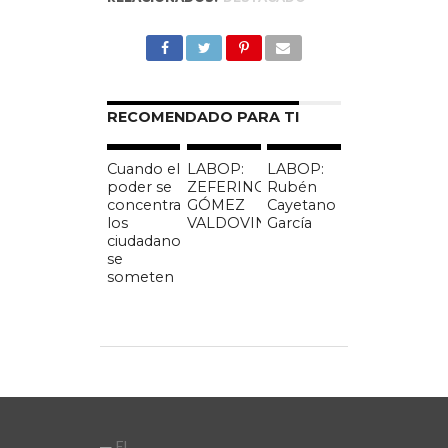
COMPARTIR
TWEET
COMPARTIR
EMAIL
RECOMENDADO PARA TI
Cuando el
LABOP:
LABOP:
poder se
ZEFERINO
Rubén
concentra
GÓMEZ
Cayetano
los
VALDOVINOS
García
ciudadanos
se
someten