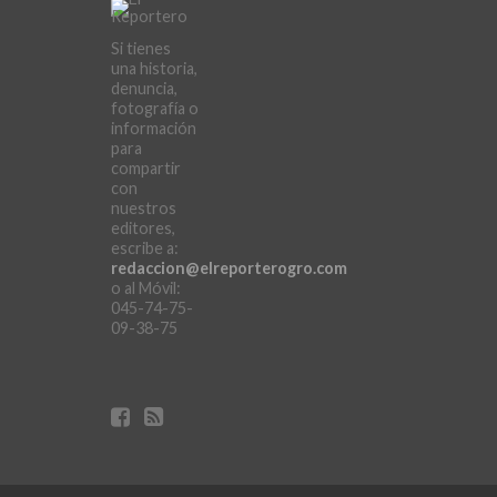
Si tienes
una historia,
denuncia,
fotografía o
información
para
compartir
con
nuestros
editores,
escribe a:
redaccion@elreporterogro.com
o al Móvil:
045-74-75-
09-38-75