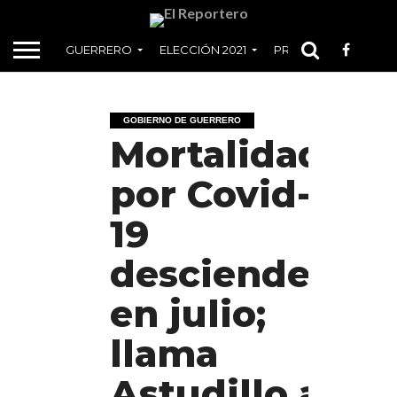
GUERRERO
ELECCIÓN 2021
PRINCIPAL
MÉXI
GOBIERNO DE GUERRERO
Mortalidad
por Covid-
19
desciende
en julio;
llama
Astudillo a