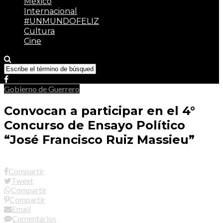
México
Internacional
#UNMUNDOFELIZ
Cultura
Cine
Gobierno de Guerrero
Convocan a participar en el 4°
Concurso de Ensayo Político
“José Francisco Ruiz Massieu”
Compartir
Tweet
Compartir
Compartir
Email
Comentarios