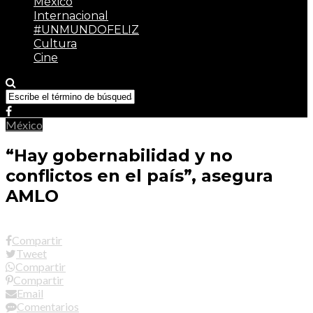
México
Internacional
#UNMUNDOFELIZ
Cultura
Cine
México
“Hay gobernabilidad y no
conflictos en el país”, asegura
AMLO
Compartir
Tweet
Compartir
Compartir
Email
Comentarios