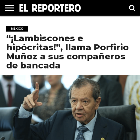
GUERRERO
ELECCIÓN
PRINCIPAL
MÉXICO
INTERNACIONAL
#UNMUNDOFELIZ
CULTURA
CINE
MÉXICO
2021
“¡Lambiscones e
hipócritas!”, llama Porfirio
Muñoz a sus compañeros
de bancada