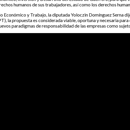
erechos humanos de sus trabajadores, así como los derechos humano
 Económico y Trabajo, la diputada Yoloczin Domínguez Serna dijo qu
), la propuesta es considerada viable, oportuna y necesaria para
 nuevos paradigmas de responsabilidad de las empresas como sujet