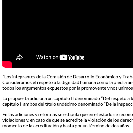
“Los integrantes de la Comisión de Desarrollo Económico y Traba
Consideramos el respeto a la dignidad humana como la piedra ang
todos los argumentos expuestos por la promovente y nos unimos a
La propuesta adiciona un capítulo II denominado “Del respeto a l
capítulo I, ambos del título undécimo denominado “De la Inspecci
En las adiciones y reformas se estipula que en el estado se reco
violaciones y, en caso de que se acredite la violación de los dere
momento de la acreditación y hasta por un término de dos años.