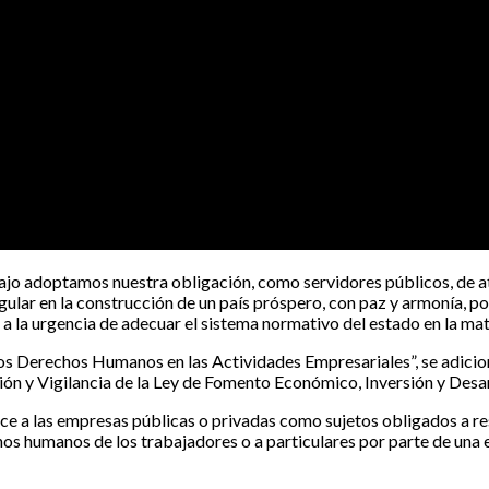
jo adoptamos nuestra obligación, como servidores públicos, de at
ular en la construcción de un país próspero, con paz y armonía, po
 la urgencia de adecuar el sistema normativo del estado en la mat
os Derechos Humanos en las Actividades Empresariales”, se adiciona 
ón y Vigilancia de la Ley de Fomento Económico, Inversión y Desar
noce a las empresas públicas o privadas como sujetos obligados a 
chos humanos de los trabajadores o a particulares por parte de una 