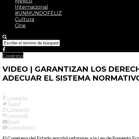
México
Internacional
#UNMUNDOFELIZ
Cultura
Cine
Congreso
VIDEO | GARANTIZAN LOS DEREC
ADECUAR EL SISTEMA NORMATIV
Compartir
Tweet
Compartir
Compartir
Email
Comentarios
El Congreso del Estado aprobó reformas a la Ley de Fomento Econ