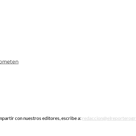
 someten
mpartir con nuestros editores, escribe a:
redaccion@elreporterog