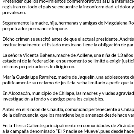
Pretender que los movimientos conmemorativos al Día Internacion
registran en todo el país se encuentre la inconformidad, el dolor
prevalecen.
Seguramente la madre, hija, hermanas y amigas de Magdalena Rom
perpetrador permanece impune.
Dicho crimen se suscitó antes de que el actual presidente, André
institucionalmente, el Estado mexicano tiene la obligación de gara
La señora Vicenta Bahena, madre de Adilene, una niña de 13 años
estado ni de la federación, en su momento se limitó a exigir justi
mismos perpetradores le dirigieron.
María Guadalupe Ramírez, madre de Jaquelín, una adolescente de
políticamente su reclamo de justicia, se ha limitado a pedir que 
En Alcozacán, municipio de Chilapa, las madres y viudas agraviad
investigación a fondo y castigo para los culpables.
Antes, en el Rincón de Chautla, comunidad perteneciente a Chilap
de la delincuencia, que los mantiene bajo amenaza desde hace var
En la Tierra Caliente, principalmente en comunidades de Zirándar
a la campaña denominado “El 9 nadie se Mueve”, pues desde hace me