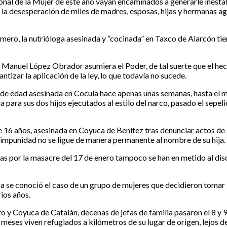
al de la Mujer de este año vayan encaminados a generarle inestabil
 y la desesperación de miles de madres, esposas, hijas y hermanas a
ero, la nutrióloga asesinada y “cocinada” en Taxco de Alarcón ti
s Manuel López Obrador asumiera el Poder, de tal suerte que el hec
ntizar la aplicación de la ley, lo que todavía no sucede.
 de edad asesinada en Cocula hace apenas unas semanas, hasta el m
cia para sus dos hijos ejecutados al estilo del narco, pasado el se
 16 años, asesinada en Coyuca de Benítez tras denunciar actos de
la impunidad no se ligue de manera permanente al nombre de su hija.
as por la masacre del 17 de enero tampoco se han en metido al disc
a se conoció el caso de un grupo de mujeres que decidieron tomar l
ios años.
o y Coyuca de Catalán, decenas de jefas de familia pasaron el 8 y 
ses viven refugiados a kilómetros de su lugar de origen, lejos de s