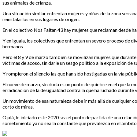
sus animales de crianza.
Una situación similar enfrentan mujeres y niñas de la zona serra
reinstalarlos en sus lugares de origen.
En el colectivo Nos Faltan 43 hay mujeres que reclaman desde hace
Y en iguala, los colectivos que enfrentan un severo proceso de di
hermanos.
Pero el 8 y 9 de marzo también se movilizan mujeres que durante l
víctimas de acoso, sin darle un sesgo político a la exposición de s
Y rompieron el silencio las que han sido hostigadas en la vía públi
El nueve de marzo, sin duda es un punto de quiebre en el que la m
erradicación de la desigualdad contra la que ha luchado durante 
Un movimiento de esa naturaleza debe ir más allá de cualquier co
corto de miras.
Ojalá, lo iniciado este 2020 sea el punto de partida de una relació
sometimiento ya no sea la constante que prevalezca en el ámbito d