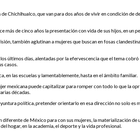
na de Chichihualco, que van para dos años de vivir en condición de
 más de cinco años la presentación con vida de sus hijos, en un pe
visión, también aglutinan a mujeres que buscan en fosas clandestinas
os últimos días, alentadas por la efervescencia que el tema cobró 
us casos.
ca, en las escuelas y lamentablemente, hasta en el ámbito familiar.
ujer mexicana puede capitalizar para romper con todo lo que la opr
varias décadas.
yuntura política, pretender orientarlo en esa dirección no solo e
n diferente de México para con sus mujeres, la materialización de un 
el hogar, en la academia, el deporte y la vida profesional.