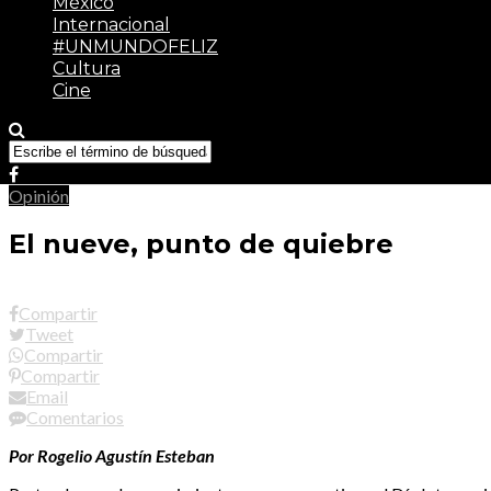
México
Internacional
#UNMUNDOFELIZ
Cultura
Cine
Opinión
El nueve, punto de quiebre
Compartir
Tweet
Compartir
Compartir
Email
Comentarios
Por Rogelio Agustín Esteban