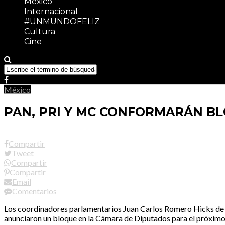
México
Internacional
#UNMUNDOFELIZ
Cultura
Cine
México
PAN, PRI Y MC CONFORMARÁN B
Compartir
Tweet
Compartir
Compartir
Email
Comentarios
Los coordinadores parlamentarios Juan Carlos Romero Hicks de 
anunciaron un bloque en la Cámara de Diputados para el próximo 