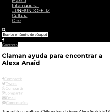
México
Internacional
#UNMUNDOFELIZ
Cultura
Cine
Guerrero
Claman ayuda para encontrar a
Alexa Anaid
Compartir
Tweet
Compartir
Compartir
Email
Comentarios
Tras sufrir un asalto en Chilpancingo, la joven Alexa Anaid de 18