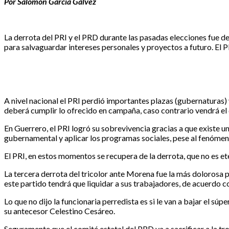
Por Salomón García Gálvez
La derrota del PRI y el PRD durante las pasadas elecciones fue de 
para salvaguardar intereses personales y proyectos a futuro. El 
A nivel nacional el PRI perdió importantes plazas (gubernaturas
deberá cumplir lo ofrecido en campaña, caso contrario vendrá el 
En Guerrero, el PRI logró su sobrevivencia gracias a que existe un
gubernamental y aplicar los programas sociales, pese al fenómeno 
El PRI, en estos momentos se recupera de la derrota, que no es ete
La tercera derrota del tricolor ante Morena fue la más dolorosa pa
este partido tendrá que liquidar a sus trabajadores, de acuerdo 
Lo que no dijo la funcionaria perredista es si le van a bajar el sú
su antecesor Celestino Cesáreo.
Seguramente que el comité estatal del PRD va a sacrificar a la tro