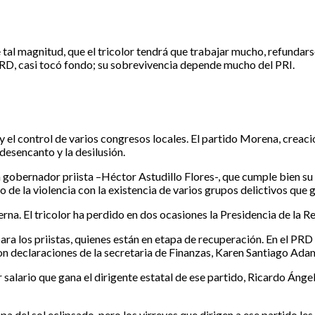
tal magnitud, que el tricolor tendrá que trabajar mucho, refundarse
PRD, casi tocó fondo; su sobrevivencia depende mucho del PRI.
) y el control de varios congresos locales. El partido Morena, cr
desencanto y la desilusión.
 gobernador priista –Héctor Astudillo Flores-, que cumple bien su t
de la violencia con la existencia de varios grupos delictivos que 
rna. El tricolor ha perdido en dos ocasiones la Presidencia de la R
ra los priistas, quienes están en etapa de recuperación. En el PRD l
con declaraciones de la secretaria de Finanzas, Karen Santiago Ada
per salario que gana el dirigente estatal de ese partido, Ricardo Áng
pa del sol eclipsado, pero los virreyes que dirigen a ese partido le