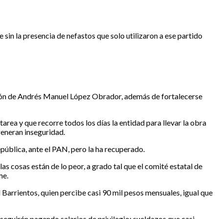
 sin la presencia de nefastos que solo utilizaron a ese partido
eación de Andrés Manuel López Obrador, además de fortalecerse
area y que recorre todos los días la entidad para llevar la obra
generan inseguridad.
epública, ante el PAN, pero la ha recuperado.
as cosas están de lo peor, a grado tal que el comité estatal de
me.
el Barrientos, quien percibe casi 90 mil pesos mensuales, igual que
s seguirán pagando salarios de privilegio; sueldazos que casi