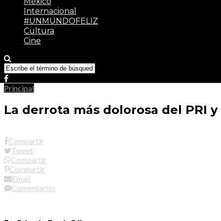
México
Internacional
#UNMUNDOFELIZ
Cultura
Cine
Principal
La derrota más dolorosa del PRI 
Compartir
Tweet
Compartir
Compartir
Email
Comentarios