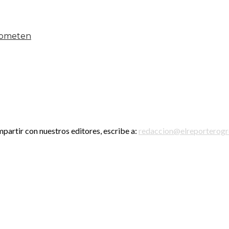
 someten
mpartir con nuestros editores, escribe a:
redaccion@elreporterog