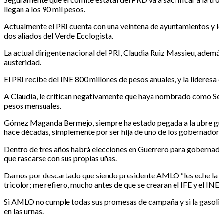
llegan a los 90 mil pesos.
Actualmente el PRI cuenta con una veintena de ayuntamientos y los
dos aliados del Verde Ecologista.
La actual dirigente nacional del PRI, Claudia Ruiz Massieu, adem
austeridad.
El PRI recibe del INE 800 millones de pesos anuales, y la lideresa
A Claudia, le critican negativamente que haya nombrado como Se
pesos mensuales.
Gómez Maganda Bermejo, siempre ha estado pegada a la ubre gube
hace décadas, simplemente por ser hija de uno de los gobernador
Dentro de tres años habrá elecciones en Guerrero para gobernado
que rascarse con sus propias uñas.
Damos por descartado que siendo presidente AMLO “les eche la ma
tricolor; me refiero, mucho antes de que se crearan el IFE y el INE
Si AMLO no cumple todas sus promesas de campaña y si la gasolina 
en las urnas.