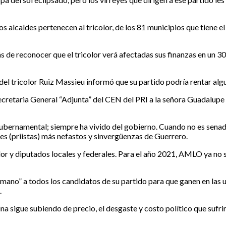
 alcaldes pertenecen al tricolor, de los 81 municipios que tiene el
ás de reconocer que el tricolor verá afectadas sus finanzas en un 
 del tricolor Ruiz Massieu informó que su partido podría rentar algu
cretaria General “Adjunta” del CEN del PRI a la señora Guadalupe
rnamental; siempre ha vivido del gobierno. Cuando no es senadora
es (priistas) más nefastos y sinvergüenzas de Guerrero.
r y diputados locales y federales. Para el año 2021, AMLO ya no 
no” a todos los candidatos de su partido para que ganen en las ur
.
sigue subiendo de precio, el desgaste y costo político que sufrirá