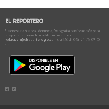
Si tienes una historia, denuncia, fotografía o información para
compartir con nuestros editores, escribe a:
redaccion@elreporterogro.com
o al Móvil: 045-74-75-09-38-
75