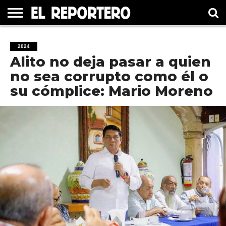
GUERRERO
ELECCIÓN
PRINCIPAL
MÉXICO
INTERNACIONAL
#UNMUNDOFELIZ
CULTURA
CINE
2024
2021
Alito no deja pasar a quien
no sea corrupto como él o
su cómplice: Mario Moreno