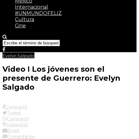
México
Internacional
#UNMUNDOFELIZ
Cultura
Cine
Evelyn Salgado
Video Ι Los jóvenes son el
presente de Guerrero: Evelyn
Salgado
Compartir
Tweet
Compartir
Compartir
Email
Comentarios