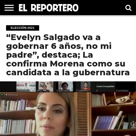
GUERRERO
ELECCIÓN
PRINCIPAL
MÉXICO
INTERNACIONAL
#UNMUNDOFELIZ
CULTURA
CINE
ELECCIÓN 2021
2021
“Evelyn Salgado va a
gobernar 6 años, no mi
padre”, destaca; La
confirma Morena como su
candidata a la gubernatura