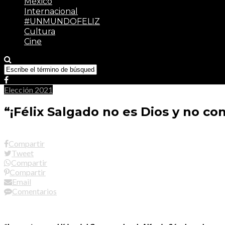
México
Internacional
#UNMUNDOFELIZ
Cultura
Cine
Elección 2021
“¡Félix Salgado no es Dios y no c
Compartir
Tweet
Compartir
Compartir
Email
Comentarios