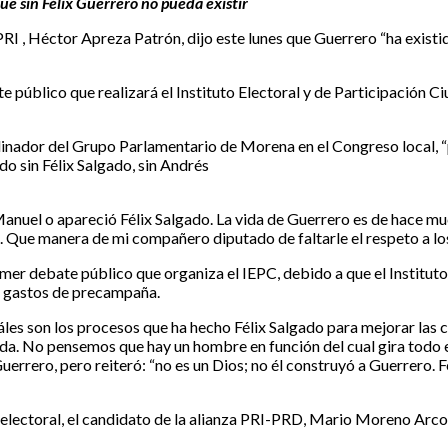
ue sin Félix Guerrero no pueda existir
l PRI , Héctor Apreza Patrón, dijo este lunes que Guerrero “ha existi
público que realizará el Instituto Electoral y de Participación C
inador del Grupo Parlamentario de Morena en el Congreso local, “pi
do sin Félix Salgado, sin Andrés
anuel o apareció Félix Salgado. La vida de Guerrero es de hace mu
. Que manera de mi compañero diputado de faltarle el respeto a lo
r debate público que organiza el IEPC, debido a que el Instituto 
e gastos de precampaña.
áles son los procesos que ha hecho Félix Salgado para mejorar las
a. No pensemos que hay un hombre en función del cual gira todo en
errero, pero reiteró: “no es un Dios; no él construyó a Guerrero.
electoral, el candidato de la alianza PRI-PRD, Mario Moreno Arcos