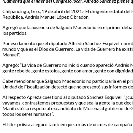
*Lamenta que el líder del Congreso local, Alfredo Sánchez piense q
Chilpancingo, Gro., 19 de abril del 2021.- El dirigente estatal de
República, Andrés Manuel López Obrador.
Agregó que la ausencia de Salgado Macedonio en el primer debate 
los partidos.
Por eso lamentó que el diputado Alfredo Sánchez Esquivel, coord
mundo y que es el Dios de Guerrero. La vida de Guerrero ha existi
Manuel”.
Agregó: “La vida de Guerrero no inició cuando apareció Andrés M
gente rebelde, gente estoica, gente con amor, gente con dignidad
Cabe mencionar que Salgado Macedonio no participaría en el prime
Unidad de Fiscalización detectó que no presentó sus informes d
Al respecto Apreza cuestionó al diputado Sánchez Esquivel: “¿cu
vayamos, contrastemos propuestas y que sea la gente la que decid
Manifestó su respeto al excandidato de Morena al gobierno de Gu
todos los seres humanos”.
El líder priísta aseguró también que a más de un mes de campaña 