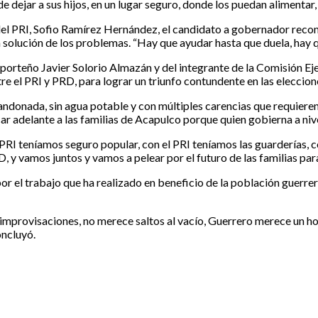
 dejar a sus hijos, en un lugar seguro, donde los puedan alimentar
el PRI, Sofio Ramírez Hernández, el candidato a gobernador recom
 solución de los problemas. “Hay que ayudar hasta que duela, hay qu
 porteño Javier Solorio Almazán y del integrante de la Comisión Ej
tre el PRI y PRD, para lograr un triunfo contundente en las eleccion
bandonada, sin agua potable y con múltiples carencias que requiere
 adelante a las familias de Acapulco porque quien gobierna a nive
PRI teníamos seguro popular, con el PRI teníamos las guarderías, co
 y vamos juntos y vamos a pelear por el futuro de las familias para
r el trabajo que ha realizado en beneficio de la población guerrer
improvisaciones, no merece saltos al vacío, Guerrero merece un 
ncluyó.