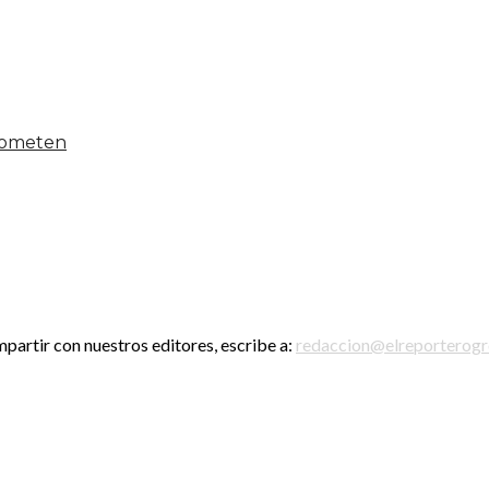
 someten
mpartir con nuestros editores, escribe a:
redaccion@elreporterog