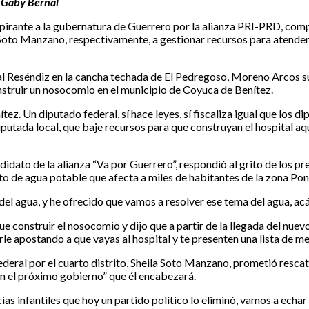
 Gaby Bernal
irante a la gubernatura de Guerrero por la alianza PRI-PRD, compr
la Soto Manzano, respectivamente, a gestionar recursos para atende
l Reséndiz en la cancha techada de El Pedregoso, Moreno Arcos s
construir un nosocomio en el municipio de Coyuca de Benítez.
. Un diputado federal, sí hace leyes, sí fiscaliza igual que los di
putada local, que baje recursos para que construyan el hospital aq
idato de la alianza “Va por Guerrero”, respondió al grito de los pr
to de agua potable que afecta a miles de habitantes de la zona Pon
el agua, y he ofrecido que vamos a resolver ese tema del agua, acá
que construir el nosocomio y dijo que a partir de la llegada del nu
le apostando a que vayas al hospital y te presenten una lista de m
federal por el cuarto distrito, Sheila Soto Manzano, prometió resc
n el próximo gobierno” que él encabezará.
s infantiles que hoy un partido político lo eliminó, vamos a echar 