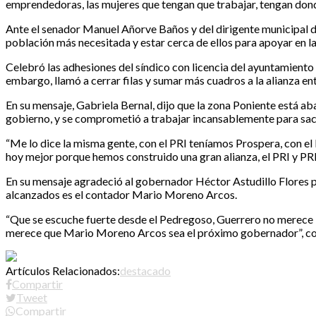
emprendedoras, las mujeres que tengan que trabajar, tengan donde
Ante el senador Manuel Añorve Baños y del dirigente municipal d
población más necesitada y estar cerca de ellos para apoyar en la
Celebró las adhesiones del síndico con licencia del ayuntamiento
embargo, llamó a cerrar filas y sumar más cuadros a la alianza en
En su mensaje, Gabriela Bernal, dijo que la zona Poniente está a
gobierno, y se comprometió a trabajar incansablemente para sacar
“Me lo dice la misma gente, con el PRI teníamos Prospera, con el 
hoy mejor porque hemos construido una gran alianza, el PRI y PRD,
En su mensaje agradeció al gobernador Héctor Astudillo Flores po
alcanzados es el contador Mario Moreno Arcos.
“Que se escuche fuerte desde el Pedregoso, Guerrero no merece 
merece que Mario Moreno Arcos sea el próximo gobernador”, co
Artículos Relacionados:
destacado
Compartir
Tweet
Compartir