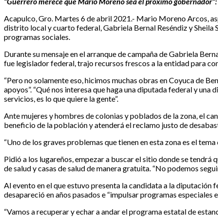
“Guerrero merece que Mario Moreno sea el próximo gobernador”:
Acapulco, Gro. Martes 6 de abril 2021.- Mario Moreno Arcos, asp
distrito local y cuarto federal, Gabriela Bernal Reséndiz y Shei
programas sociales.
Durante su mensaje en el arranque de campaña de Gabriela Berna
fue legislador federal, trajo recursos frescos a la entidad para 
“Pero no solamente eso, hicimos muchas obras en Coyuca de Benítez
apoyos”. “Qué nos interesa que haga una diputada federal y una di
servicios, es lo que quiere la gente”.
Ante mujeres y hombres de colonias y poblados de la zona, el cand
beneficio de la población y atenderá el reclamo justo de desabas
“Uno de los graves problemas que tienen en esta zona es el tema d
Pidió a los lugareños, empezar a buscar el sitio donde se tendrá 
de salud y casas de salud de manera gratuita. “No podemos seguir
Al evento en el que estuvo presenta la candidata a la diputación 
desapareció en años pasados e “impulsar programas especiales e
“Vamos a recuperar y echar a andar el programa estatal de estancia