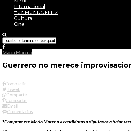
México
Internacional
#UNMUNDOFELIZ
Cultura
Cine
Mario Moreno
Guerrero no merece improvisacione
Compartir
Tweet
Compartir
Compartir
Email
Comentarios
*
Compromete Mario Moreno a candidatos a diputados a bajar recu