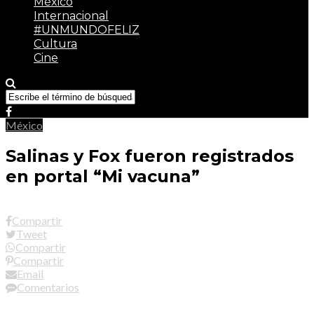
México
Internacional
#UNMUNDOFELIZ
Cultura
Cine
México
Salinas y Fox fueron registrados
en portal “Mi vacuna”
Compartir
Tweet
Compartir
Compartir
Email
Comentarios