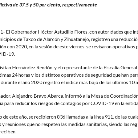
ictiva de 37.5 y 50 por ciento, respectivamente
El Gobernador Héctor Astudillo Flores, con autoridades que int
nicipios de Taxco de Alarcón y Zihuatanejo, registren una reducció
 con 2020, en la sesión de este viernes, se revisaron operativos pa
VID-19.
hristian Hernández Rendón, y el representante de la Fiscalía Genera
ltimas 24 horas y los distintos operativos de seguridad que han per
durante el año 2020 registró el índice más bajo de los últimos 10 a
ernador, Alejandro Bravo Abarca, informó a la Mesa de Coordinación
ia para reducir los riesgos de contagios por COVID-19 en la entid
 de este año, se recibieron 836 llamadas a la línea 911, de las cua
s y reuniones que no respeten las medidas sanitarias, siendo las r
reciben.