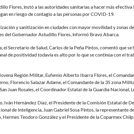
lo Flores, instó a las autoridades sanitarias a hacer más efectiva 
gan en riesgo de contagio a las personas por COVID-19.
ización y sanitización en ciudades con mayor movilidad y zonas de
es del Gobernador Astudillo Flores, informó Bravo Abarca.
 el Secretario de Salud, Carlos de la Peña Pintos, comentó que se
nal de positividad todavía es alto por lo que se continúa con el tr
ovena Región Militar, Eufemio Alberto Ibarra Flores, el Comandan
erno, Florencio Salazar Adame, el Comandante de la 35 zona Militar
San Juan Rosales, el Coordinador Estatal de la Guardia Nacional,
o, Iván Hernández Díaz, el Presidente de la Comisión Estatal d
nal de Inteligencia, Juan Gabriel Sosa Pintos, la representante de 
co, Hermes Teodoro González y el Presidente de la Coparmex Chilp