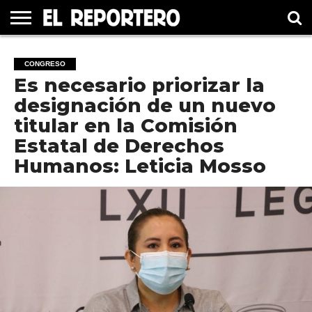
GUERRERO
ELECCIÓN
PRINCIPAL
MÉXICO
INTERNACIONAL
#UNMUNDOFELIZ
CULTURA
CINE
CONGRESO
2021
Es necesario priorizar la
designación de un nuevo
titular en la Comisión
Estatal de Derechos
Humanos: Leticia Mosso