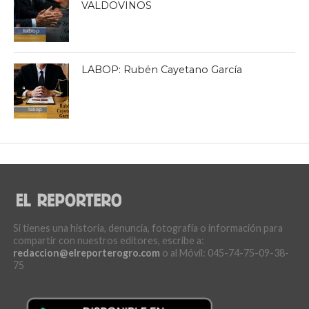
VALDOVINOS
LABOP: Rubén Cayetano García
Si tienes una historia, denuncia, fotografía o información para
compartir con nuestros editores, escribe a:
redaccion@elreporterogro.com
o al Móvil: 045-74-75-09-38-
75