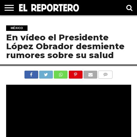
GUERRERO
ELECCIÓN
PRINCIPAL
MÉXICO
INTERNACIONAL
#UNMUNDOFELIZ
CULTURA
CINE
MÉXICO
2021
En vídeo el Presidente
López Obrador desmiente
rumores sobre su salud
COMENTARIOS