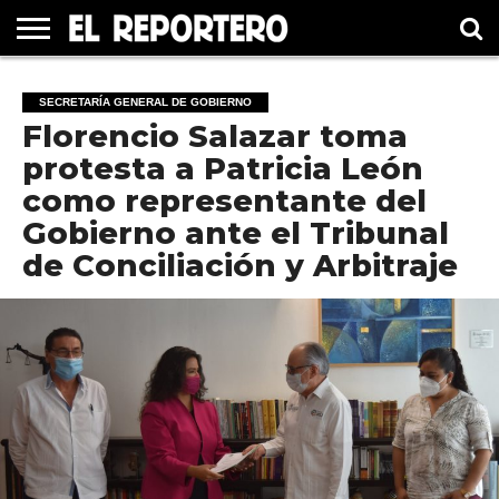
GUERRERO
ELECCIÓN
PRINCIPAL
MÉXICO
INTERNACIONAL
#UNMUNDOFELIZ
CULTURA
CINE
SECRETARÍA GENERAL DE GOBIERNO
2021
Florencio Salazar toma
protesta a Patricia León
como representante del
Gobierno ante el Tribunal
de Conciliación y Arbitraje