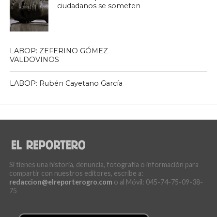
ciudadanos se someten
LABOP: ZEFERINO GÓMEZ
VALDOVINOS
LABOP: Rubén Cayetano García
Si tienes una historia, denuncia, fotografía o información para
compartir con nuestros editores, escribe a:
redaccion@elreporterogro.com
o al Móvil: 045-74-75-09-38-
75