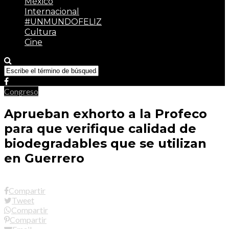
México
Internacional
#UNMUNDOFELIZ
Cultura
Cine
Congreso
Aprueban exhorto a la Profeco
para que verifique calidad de
biodegradables que se utilizan
en Guerrero
Compartir
Tweet
Compartir
Compartir