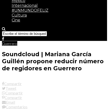
México
Internacional
#UNMUNDOFELIZ
Cultura
Cine
Guerrero
Soundcloud | Mariana García
Guillén propone reducir número
de regidores en Guerrero
Compartir
Tweet
Compartir
Compartir
Email
Comentarios